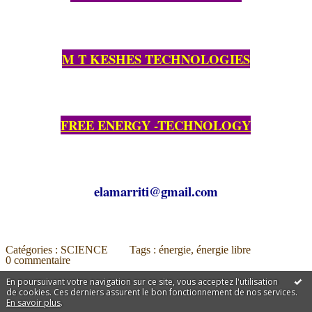
M T KESHES TECHNOLOGIES
FREE ENERGY -TECHNOLOGY
elamarriti@gmail.com
Catégories :
SCIENCE
Tags :
énergie
,
énergie libre
0
commentaire
En poursuivant votre navigation sur ce site, vous acceptez l'utilisation
de cookies. Ces derniers assurent le bon fonctionnement de nos services.
En savoir plus
.