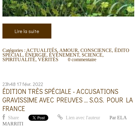
Lire la suite
Catégories :
ACTUALITÉS
,
AMOUR
,
CONSCIENCE
,
ÉDITO
SPÉCIAL
,
ÉNERGIE
,
ÉVÈNEMENT
,
SCIENCE
,
SPIRITUALITÉ
,
VÉRITÉS
0
commentaire
23h48
17
févr. 2022
ÉDITION TRÈS SPÉCIALE - ACCUSATIONS
GRAVISSIME AVEC PREUVES ... S.O.S. POUR LA
FRANCE
Share
Lien avec l'auteur
Par
ELA
MARRITI