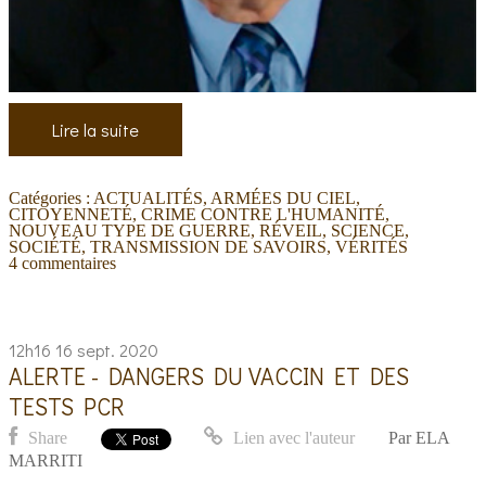
Lire la suite
Catégories :
ACTUALITÉS
,
ARMÉES DU CIEL
,
CITOYENNETÉ
,
CRIME CONTRE L'HUMANITÉ
,
NOUVEAU TYPE DE GUERRE
,
RÉVEIL
,
SCIENCE
,
SOCIÉTÉ
,
TRANSMISSION DE SAVOIRS
,
VÉRITÉS
4
commentaires
12h16
16
sept. 2020
ALERTE - DANGERS DU VACCIN ET DES
TESTS PCR
Share
Lien avec l'auteur
Par
ELA
MARRITI