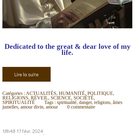
Dedicated to the great & dear love of my
life.
Lire la suite
Catégories :
ACTUALITÉS
,
HUMANITÉ
,
POLITIQUE
,
RELIGIONS
,
RÉVEIL
,
SCIENCE
,
SOCIÉTÉ
,
SPIRITUALITÉ
Tags :
spiritualité
,
danger
,
religions
,
âmes
jumelles
,
amour divin
,
amour
0
commentaire
18h48
17
févr. 2024