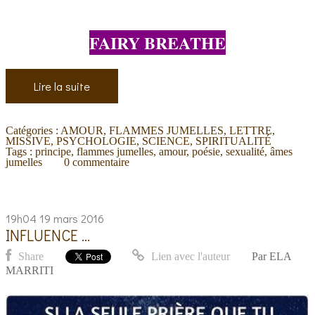
FAIRY BREATHE
Lire la suite
Catégories :
AMOUR
,
FLAMMES JUMELLES
,
LETTRE
,
MISSIVE
,
PSYCHOLOGIE
,
SCIENCE
,
SPIRITUALITÉ
Tags :
principe
,
flammes jumelles
,
amour
,
poésie
,
sexualité
,
âmes
jumelles
0
commentaire
19h04
19
mars 2016
INFLUENCE ...
Share
Lien avec l'auteur
Par
ELA
MARRITI