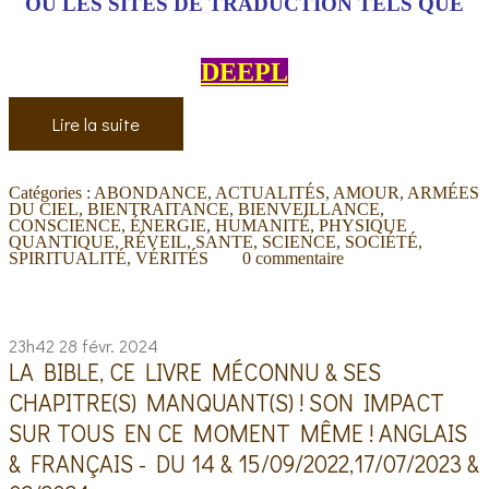
OU LES SITES DE TRADUCTION TELS QUE
DEEPL
Lire la suite
Catégories :
ABONDANCE
,
ACTUALITÉS
,
AMOUR
,
ARMÉES
DU CIEL
,
BIENTRAITANCE
,
BIENVEILLANCE
,
CONSCIENCE
,
ÉNERGIE
,
HUMANITÉ
,
PHYSIQUE
QUANTIQUE
,
RÉVEIL
,
SANTE
,
SCIENCE
,
SOCIÉTÉ
,
SPIRITUALITÉ
,
VÉRITÉS
0
commentaire
23h42
28
févr. 2024
LA BIBLE, CE LIVRE MÉCONNU & SES
CHAPITRE(S) MANQUANT(S) ! SON IMPACT
SUR TOUS EN CE MOMENT MÊME ! ANGLAIS
& FRANÇAIS - DU 14 & 15/09/2022,17/07/2023 &