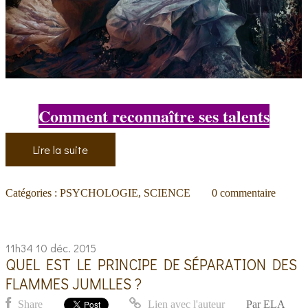
Comment reconnaître ses talents
Lire la suite
Catégories :
PSYCHOLOGIE
,
SCIENCE
0
commentaire
11h34
10
déc. 2015
QUEL EST LE PRINCIPE DE SÉPARATION DES
FLAMMES JUMLLES ?
Share
Lien avec l'auteur
Par
ELA