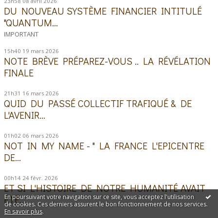
23h58
08
avril 2026
DU NOUVEAU SYSTÈME FINANCIER INTITULÉ
"QUANTUM...
IMPORTANT
15h40
19
mars 2026
NOTE BRÈVE PRÉPAREZ-VOUS .. LA RÉVÉLATION
FINALE
21h31
16
mars 2026
QUID DU PASSÉ COLLECTIF TRAFIQUÉ & DE
L'AVENIR...
01h02
06
mars 2026
NOT IN MY NAME - " LA FRANCE L'EPICENTRE
DE...
00h14
24
févr. 2026
ET SI L'HISTOIRE DE NOTRE HUMANITÉ AVAIT
En poursuivant votre navigation sur ce site, vous acceptez l'utilisation
ÉTÉ...
de cookies. Ces derniers assurent le bon fonctionnement de nos services.
En savoir plus
.