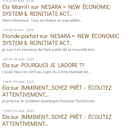
21h39
05
févr. 2026
Ela Marriti
sur
NESARA = NEW ÉCONOMIC
SYSTEM & REINITIATE ACT...
Merci Monsieur. Tout se réalise en parrallèle....
11h28
05
févr. 2026
Etonde parfait
sur
NESARA = NEW ÉCONOMIC
SYSTEM & REINITIATE ACT...
Je suis très heureux de faire partir de la nouvelle ère...
16h26
28
sept. 2025
Ela
sur
POURQUOI JE L'ADORE ??
J'avais faux en 2019 au sujet du 2 ème mandat de...
13h35
09
sept. 2025
Ela
sur
IMMINENT...SOYEZ PRÊT - ÉCOUTEZ
ATTENTIVEMENT...
Je précise: le système quantique financier fonctionne...
13h00
09
sept. 2025
Ela
sur
IMMINENT...SOYEZ PRÊT - ÉCOUTEZ
ATTENTIVEMENT...