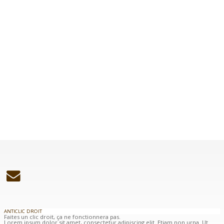
ANTICLIC DROIT
Faites un clic droit, ça ne fonctionnera pas.
Lorem ipsum dolor sit amet, consectetur adipiscing elit. Etiam non urna. Ut