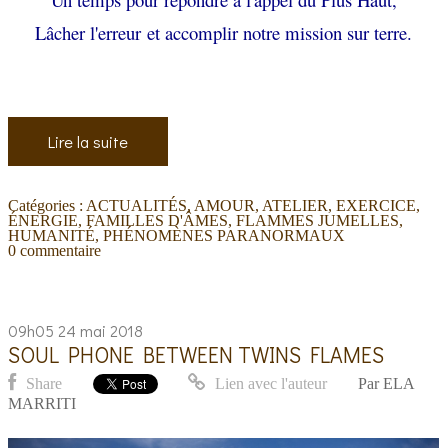
Lâcher l'erreur
et accomplir notre mission sur terre.
Lire la suite
Catégories :
ACTUALITÉS
,
AMOUR
,
ATELIER, EXERCICE
,
ÉNERGIE
,
FAMILLES D'ÂMES
,
FLAMMES JUMELLES
,
HUMANITÉ
,
PHÉNOMÈNES PARANORMAUX
0
commentaire
09h05
24
mai 2018
SOUL PHONE BETWEEN TWINS FLAMES
Share
Lien avec l'auteur
Par
ELA
MARRITI