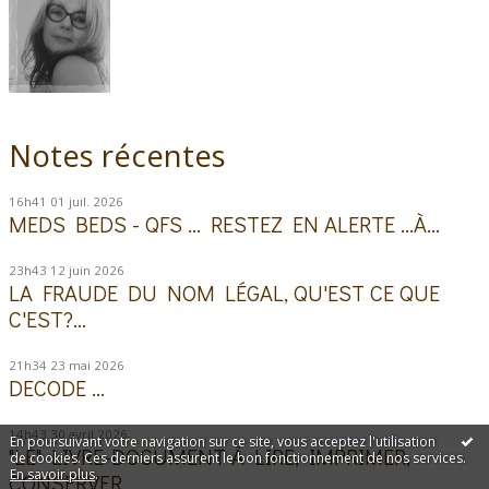
Notes récentes
16h41
01
juil. 2026
MEDS BEDS - QFS ... RESTEZ EN ALERTE ...À...
23h43
12
juin 2026
LA FRAUDE DU NOM LÉGAL, QU'EST CE QUE
C'EST?...
21h34
23
mai 2026
DECODE ...
14h43
30
avril 2026
En poursuivant votre navigation sur ce site, vous acceptez l'utilisation
"LE" LIVRE-DOCUMENT À LIRE, IMPRIMER,
de cookies. Ces derniers assurent le bon fonctionnement de nos services.
En savoir plus
.
CONSERVER...