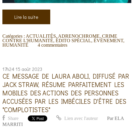
Lire la suite
Catégories :
ACTUALITÉS
,
ADRENOCHROME
,
CRIME
CONTRE L'HUMANITÉ
,
ÉDITO SPÉCIAL
,
ÉVÈNEMENT
,
HUMANITÉ
4
commentaires
17h24
15
août 2023
CE MESSAGE DE LAURA ABOLI, DIFFUSÉ PAR
JACK STRAW, RÉSUME PARFAITEMENT LES
MOBILES DES ACTIONS DES PERSONNES
ACCUSÉES PAR LES IMBÉCILES D'ÊTRE DES
"COMPLOTISTES"
Share
Lien avec l'auteur
Par
ELA
MARRITI