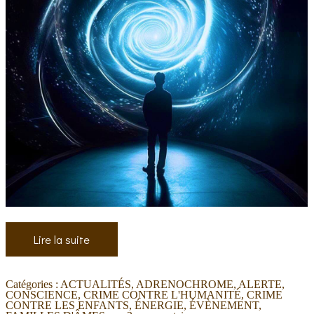
Lire la suite
Catégories :
ACTUALITÉS
,
ADRENOCHROME
,
ALERTE
,
CONSCIENCE
,
CRIME CONTRE L'HUMANITÉ
,
CRIME
CONTRE LES ENFANTS
,
ÉNERGIE
,
ÉVÈNEMENT
,