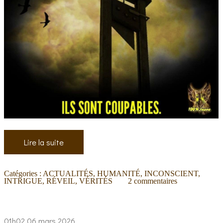
Lire la suite
Catégories :
ACTUALITÉS
,
HUMANITÉ
,
INCONSCIENT
,
INTRIGUE
,
RÉVEIL
,
VÉRITÉS
2
commentaires
01h02
06
mars 2026