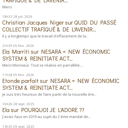
Merci
18h33
28
juil. 2026
Christian Jacques Niger
sur
QUID DU PASSÉ
COLLECTIF TRAFIQUÉ & DE L'AVENIR...
Il y a longtemps que le travail d'effacement de la...
21h39
05
févr. 2026
Ela Marriti
sur
NESARA = NEW ÉCONOMIC
SYSTEM & REINITIATE ACT...
Merci Monsieur. Tout se réalise en parrallèle....
11h28
05
févr. 2026
Etonde parfait
sur
NESARA = NEW ÉCONOMIC
SYSTEM & REINITIATE ACT...
Je suis très heureux de faire partir de la nouvelle ère...
16h26
28
sept. 2025
Ela
sur
POURQUOI JE L'ADORE ??
J'avais faux en 2019 au sujet du 2 ème mandat de...
13h35
09
sept. 2025