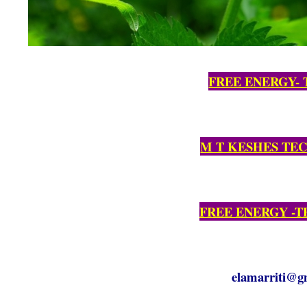
FREE ENERGY-
M T KESHES TE
FREE ENERGY -
elamarriti@g