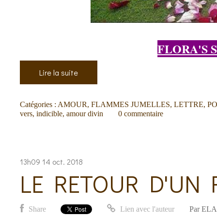
FLORA'S 
Lire la suite
Catégories :
AMOUR
,
FLAMMES JUMELLES
,
LETTRE
,
PO
vers
,
indicible
,
amour divin
0
commentaire
13h09
14
oct. 2018
LE RETOUR D'UN 
Share
Lien avec l'auteur
Par
ELA