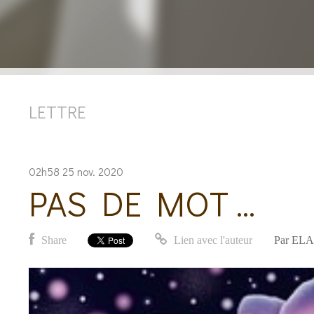
LETTRE
02h58
25
nov. 2020
PAS DE MOT ...
Share
Lien avec l'auteur
Par
ELA