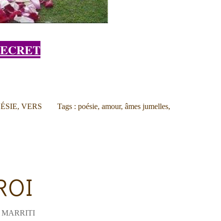
SECRET
ÉSIE
,
VERS
Tags :
poésie
,
amour
,
âmes jumelles
,
ROI
 MARRITI