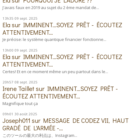
Ela
sur
POURQUOI JE L'ADORE ??
J'avais faux en 2019 au sujet du 2 ème mandat de...
13h35
09
sept. 2025
Ela
sur
IMMINENT...SOYEZ PRÊT - ÉCOUTEZ
ATTENTIVEMENT...
Je précise: le système quantique financier fonctionne...
13h00
09
sept. 2025
Ela
sur
IMMINENT...SOYEZ PRÊT - ÉCOUTEZ
ATTENTIVEMENT...
Certes! Et en ce moment même un peu partout dans le...
20h57
08
sept. 2025
Irene Taillet
sur
IMMINENT...SOYEZ PRÊT -
ÉCOUTEZ ATTENTIVEMENT...
Magnifique tout ça
09h01
30
août 2025
Joseph011
sur
MESSAGE DE CODEZ VII, HAUT
GRADÉ DE L'ARMÉE -...
このツールの最大の利点は、Instagram...