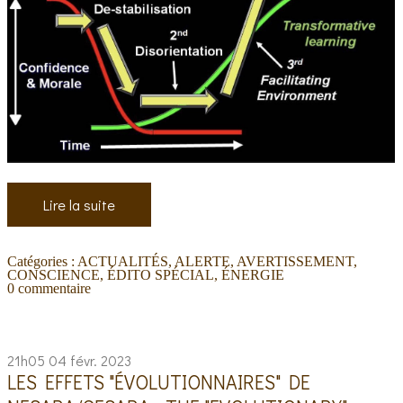
Lire la suite
Catégories :
ACTUALITÉS
,
ALERTE
,
AVERTISSEMENT
,
CONSCIENCE
,
ÉDITO SPÉCIAL
,
ÉNERGIE
0
commentaire
21h05
04
févr. 2023
LES EFFETS "ÉVOLUTIONNAIRES" DE