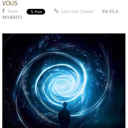
VOUS
Share
Lien avec l'auteur
Par
ELA
MARRITI