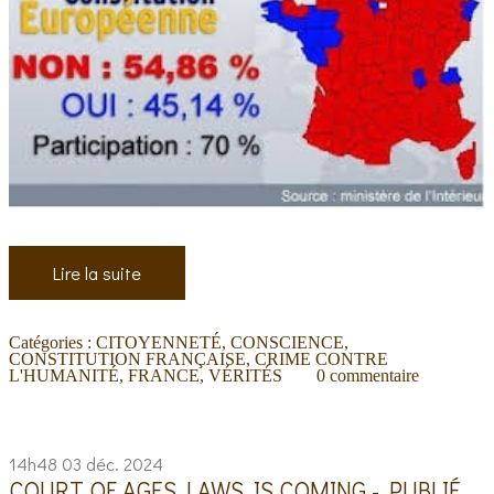
Lire la suite
Catégories :
CITOYENNETÉ
,
CONSCIENCE
,
CONSTITUTION FRANÇAISE
,
CRIME CONTRE
L'HUMANITÉ
,
FRANCE
,
VÉRITÉS
0
commentaire
14h48
03
déc. 2024
COURT OF AGES LAWS IS COMING - PUBLIÉ