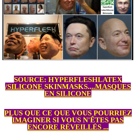
SOURCE: HYPERFLESHLATEX
/SILICONE SKINMASKS....MASQUES
EN SILICONE
PLUS QUE CE QUE VOUS POURRIEZ
IMAGINER SI VOUS N'ÊTES PAS
ENCORE RÉVEILLÉS ...