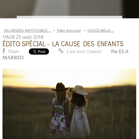
UN UNIVERS IMPITOYABLE ...
Page d'accueil
DOUCE MÉLIA ...
11h28
25
août 2018
ÉDITO SPÉCIAL - LA CAUSE DES ENFANTS
Share
Lien avec l'auteur
Par
ELA
MARRITI