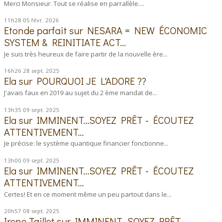
Merci Monsieur. Tout se réalise en parrallèle....
11h28
05
févr. 2026
Etonde parfait
sur
NESARA = NEW ÉCONOMIC
SYSTEM & REINITIATE ACT...
Je suis très heureux de faire partir de la nouvelle ère...
16h26
28
sept. 2025
Ela
sur
POURQUOI JE L'ADORE ??
J'avais faux en 2019 au sujet du 2 ème mandat de...
13h35
09
sept. 2025
Ela
sur
IMMINENT...SOYEZ PRÊT - ÉCOUTEZ
ATTENTIVEMENT...
Je précise: le système quantique financier fonctionne...
13h00
09
sept. 2025
Ela
sur
IMMINENT...SOYEZ PRÊT - ÉCOUTEZ
ATTENTIVEMENT...
Certes! Et en ce moment même un peu partout dans le...
20h57
08
sept. 2025
Irene Taillet
sur
IMMINENT...SOYEZ PRÊT -