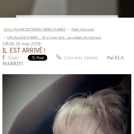
SOUL PHONE BETWEEN TWINS FLAMES
Page d'accueil
UN VILLAGE D'AMIS ... Et si j'ose dire : un village de l'amour
13h36
26
mai 2018
IL EST ARRIVÉ !
Share
Lien avec l'auteur
Par
ELA
MARRITI