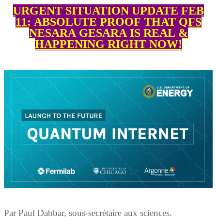
URGENT SITUATION UPDATE FEB
11: ABSOLUTE PROOF THAT QFS
NESARA GESARA IS REAL &
HAPPENING RIGHT NOW!
Par Paul Dabbar, sous-secrétaire aux sciences.