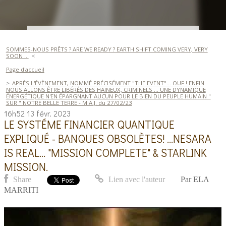
SOMMES-NOUS PRÊTS ? ARE WE READY ? EARTH SHIFT COMING VERY, VERY
SOON ...
Page d'accueil
APRÈS L'ÉVÈNEMENT, NOMMÉ PRÉCISÉMENT "THE EVENT"... OUF ! ENFIN
NOUS ALLONS ÊTRE LIBÉRÉS DES HAINEUX, CRIMINELS ... UNE DYNAMIQUE
ÉNERGÉTIQUE N'EN ÉPARGNANT AUCUN POUR LE BIEN DU PEUPLE HUMAIN "
SUR " NOTRE BELLE TERRE - M.A.J. du 27/02/23
16h52
13
févr. 2023
LE SYSTÉME FINANCIER QUANTIQUE
EXPLIQUÉ - BANQUES OBSOLÈTES! ...NESARA
IS REAL... "MISSION COMPLETE" & STARLINK
MISSION.
Share
Lien avec l'auteur
Par
ELA
MARRITI