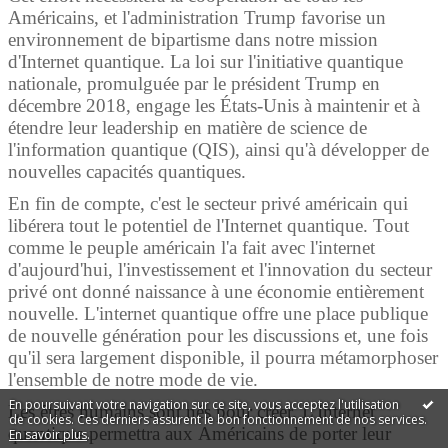
Américains, et l'administration Trump favorise un
environnement de bipartisme dans notre mission
d'Internet quantique. La loi sur l'initiative quantique
nationale, promulguée par le président Trump en
décembre 2018, engage les États-Unis à maintenir et à
étendre leur leadership en matière de science de
l'information quantique (QIS), ainsi qu'à développer de
nouvelles capacités quantiques.
En fin de compte, c'est le secteur privé américain qui
libérera tout le potentiel de l'Internet quantique. Tout
comme le peuple américain l'a fait avec l'internet
d'aujourd'hui, l'investissement et l'innovation du secteur
privé ont donné naissance à une économie entièrement
nouvelle. L'internet quantique offre une place publique
de nouvelle génération pour les discussions et, une fois
qu'il sera largement disponible, il pourra métamorphoser
l'ensemble de notre mode de vie.
En poursuivant votre navigation sur ce site, vous acceptez l'utilisation
Les êtres humains sont nés pour créer. L'Internet
de cookies. Ces derniers assurent le bon fonctionnement de nos services.
quantique permettra aux Américains de porter leur
En savoir plus
.