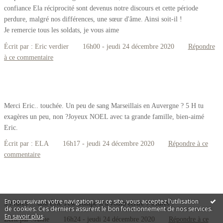
confiance Ela réciprocité sont devenus notre discours et cette période
perdure, malgré nos différences, une sœur d'âme. Ainsi soit-il !
Je remercie tous les soldats, je vous aime
Écrit par :
Eric verdier
16h00
-
jeudi 24
décembre 2020
Répondre
à ce commentaire
Merci Eric.. touchée. Un peu de sang Marseillais en Auvergne ? 5 H tu
exagères un peu, non ?Joyeux NOEL avec ta grande famille, bien-aimé
Eric.
Écrit par :
ELA
16h17
-
jeudi 24
décembre 2020
Répondre à ce
commentaire
En poursuivant votre navigation sur ce site, vous acceptez l'utilisation
5 heures ....non Éric s'est trompé il a voulu écrire 7 heures !
de cookies. Ces derniers assurent le bon fonctionnement de nos services.
En savoir plus
.
Écrit par :
Anne
16h24
-
jeudi 24
décembre 2020
Répondre à ce