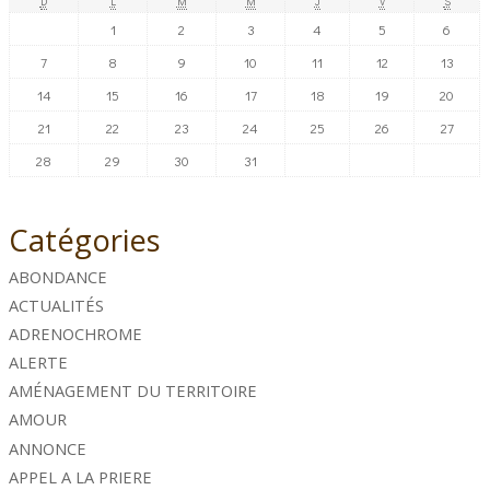
D
L
M
M
J
V
S
1
2
3
4
5
6
7
8
9
10
11
12
13
14
15
16
17
18
19
20
21
22
23
24
25
26
27
28
29
30
31
Catégories
ABONDANCE
ACTUALITÉS
ADRENOCHROME
ALERTE
AMÉNAGEMENT DU TERRITOIRE
AMOUR
ANNONCE
APPEL A LA PRIERE