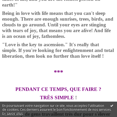
earth!"
Being in love with life means that you can't sleep
enough. There are enough sunrises, trees, birds, and
clouds to go around. Until your eyes are stinging
with tears of joy, that means you are alive! And life
is an ocean of joy, fathomless.
"Love is the key to ascension." It's really that
simple. If you're looking for enlightenment and total
liberation, then look no further than love itself !
***
PENDANT CE TEMPS, QUE FAIRE ?
TRÈS SIMPLE
!
En poursuivant votre navigation sur ce site, vous acceptez l'utilisation
de cookies. Ces derniers assurent le bon fonctionnement de nos services.
En savoir plus
.
Beaucoup de gens travaillent très dur pour s'élever