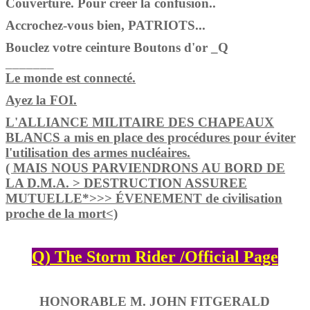
Couverture. Pour créer la confusion..
Accrochez-vous bien, PATRIOTS...
Bouclez votre ceinture Boutons d'or _Q
_______
Le monde est connecté.
Ayez la FOI.
L'ALLIANCE MILITAIRE DES CHAPEAUX
BLANCS a mis en place des procédures pour éviter
l'utilisation des armes nucléaires.
( MAIS NOUS PARVIENDRONS AU BORD DE
LA D.M.A. > DESTRUCTION ASSUREE
MUTUELLE*>>> ÉVENEMENT de civilisation
proche de la mort<)
Q) The Storm Rider /Official Page
HONORABLE M. JOHN FITGERALD