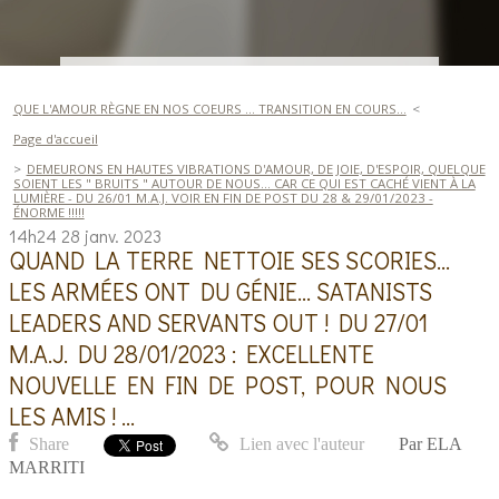
QUE L'AMOUR RÈGNE EN NOS COEURS ... TRANSITION EN COURS...
Page d'accueil
DEMEURONS EN HAUTES VIBRATIONS D'AMOUR, DE JOIE, D'ESPOIR, QUELQUE
SOIENT LES " BRUITS " AUTOUR DE NOUS... CAR CE QUI EST CACHÉ VIENT À LA
LUMIÈRE - DU 26/01 M.A.J. VOIR EN FIN DE POST DU 28 & 29/01/2023 -
ÉNORME !!!!!
14h24
28
janv. 2023
QUAND LA TERRE NETTOIE SES SCORIES...
LES ARMÉES ONT DU GÉNIE... SATANISTS
LEADERS AND SERVANTS OUT ! DU 27/01
M.A.J. DU 28/01/2023 : EXCELLENTE
NOUVELLE EN FIN DE POST, POUR NOUS
LES AMIS ! ...
Share
Lien avec l'auteur
Par
ELA
MARRITI