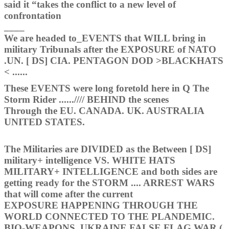
said it “takes the conflict to a new level of
confrontation
____
We are headed to_EVENTS that WILL bring in
military Tribunals after the EXPOSURE of NATO
.UN. [ DS] CIA. PENTAGON DOD >BLACKHATS
< ......
These EVENTS were long foretold here in Q The
Storm Rider ......//// BEHIND the scenes
Through the EU. CANADA. UK. AUSTRALIA
UNITED STATES.
The Militaries are DIVIDED as the Between [ DS]
military+ intelligence VS. WHITE HATS
MILITARY+ INTELLIGENCE and both sides are
getting ready for the STORM .... ARREST WARS
that will come after the current
EXPOSURE HAPPENING THROUGH THE
WORLD CONNECTED TO THE PLANDEMIC.
BIO-WEAPONS. UKRAINE FALSE FLAG WAR (