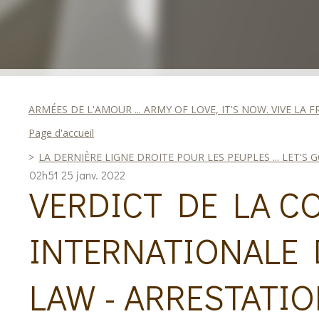
ARMÉES DE L'AMOUR ... ARMY OF LOVE, IT'S NOW. VIVE LA FR
Page d'accueil
LA DERNIÈRE LIGNE DROITE POUR LES PEUPLES ... LET'S G
02h51
25
janv. 2022
VERDICT DE LA C
INTERNATIONALE
LAW - ARRESTATI