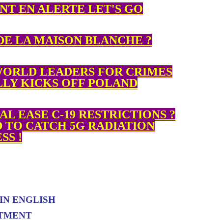
T EN ALERTE LET'S GO
DE LA MAISON BLANCHE ?
WORLD LEADERS FOR CRIMES
LLY KICKS OFF POLAND
L EASE C-19 RESTRICTIONS ?
 TO CATCH 5G RADIATION
SS !
IN ENGLISH
TMENT