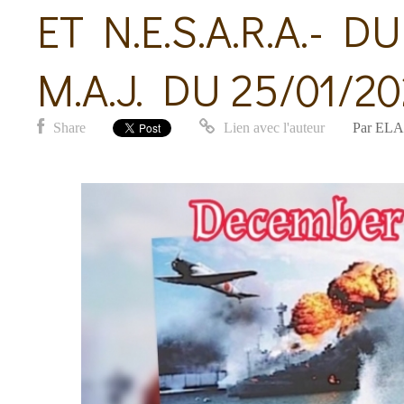
ET N.E.S.A.R.A.- DU
M.A.J. DU 25/01/2
Share
Lien avec l'auteur
Par
ELA