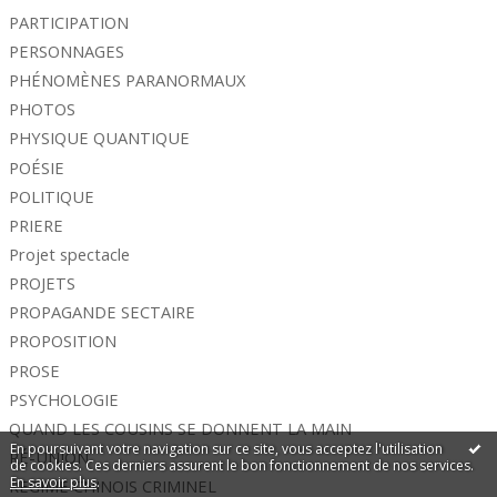
PARTICIPATION
PERSONNAGES
PHÉNOMÈNES PARANORMAUX
PHOTOS
PHYSIQUE QUANTIQUE
POÉSIE
POLITIQUE
PRIERE
Projet spectacle
PROJETS
PROPAGANDE SECTAIRE
PROPOSITION
PROSE
PSYCHOLOGIE
QUAND LES COUSINS SE DONNENT LA MAIN
En poursuivant votre navigation sur ce site, vous acceptez l'utilisation
RÉ-UNION
de cookies. Ces derniers assurent le bon fonctionnement de nos services.
En savoir plus
.
REGIME CHINOIS CRIMINEL