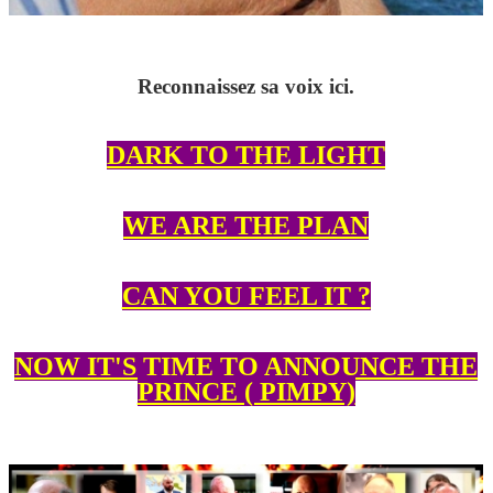
Reconnaissez sa voix ici.
DARK TO THE LIGHT
WE ARE THE PLAN
CAN YOU FEEL IT ?
NOW IT'S TIME TO ANNOUNCE THE
PRINCE ( PIMPY)