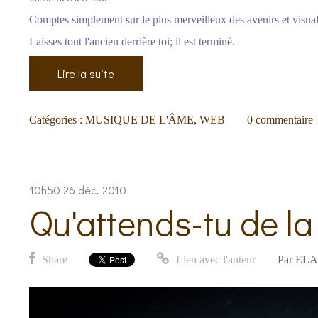
Comptes simplement sur le plus merveilleux des avenirs et visual
Laisses tout l'ancien derrière toi; il est terminé.
Lire la suite
Catégories :
MUSIQUE DE L'ÂME
,
WEB
0
commentaire
10h50
26
déc. 2010
Qu'attends-tu de la
Share
Lien avec l'auteur
Par
ELA