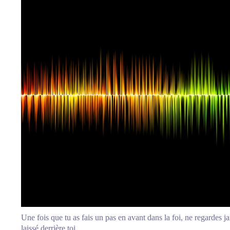
Une fois que tu as fais un pas en avant dans la foi, ne regardes j
laissé derrière toi.