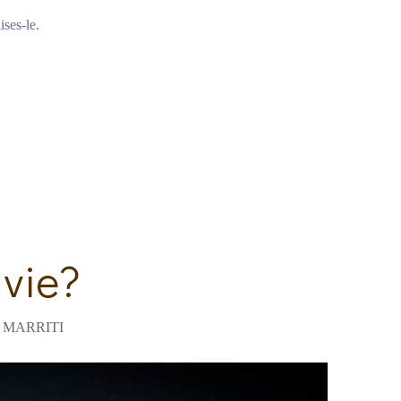
ises-le.
 vie?
 MARRITI